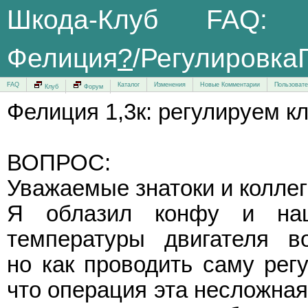
Шкода-Клуб FAQ
Фелиция
?
/Регулировк
FAQ
Каталог
Изменения
Новые Комментарии
Пользоват
Клуб
Форум
Фелиция 1,3к: регулируем к
ВОПРОС:
Уважаемые знатоки и коллег
Я облазил конфу и на
температуры двигателя в
но как проводить саму рег
что операция эта несложна