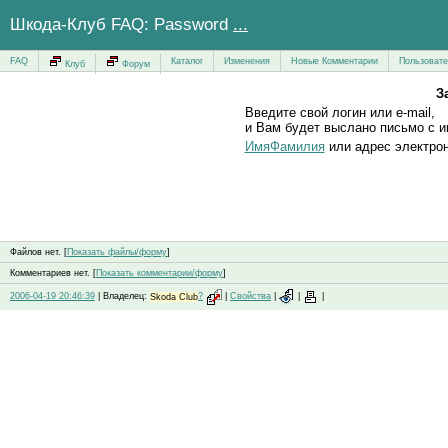
Шкода-Клуб FAQ: Password
...
FAQ
Каталог
Изменения
Новые Комментарии
Пользоват
Клуб
Форум
З
Введите свой логин или e-mail,
и Вам будет выслано письмо с и
ИмяФамилия
или адрес электрон
Файлов нет. [
Показать файлы/форму
]
Комментариев нет. [
Показать комментарии/форму
]
2006-04-19 20:46:39
| Владелец:
Skoda Club
?
|
Свойства
|
|
|