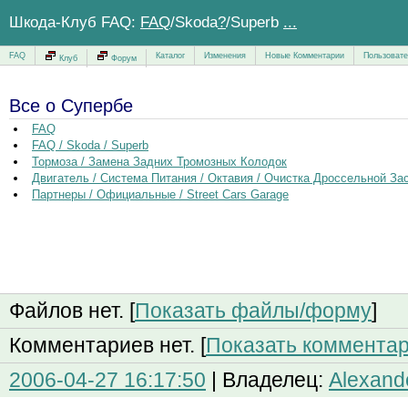
Шкода-Клуб FAQ:
FAQ
/
Skoda
?
/Superb
...
FAQ
Каталог
Изменения
Новые Комментарии
Пользоват
Клуб
Форум
Все о Супербе
FAQ
FAQ / Skoda / Superb
Тормоза / Замена Задних Тромозных Колодок
Двигатель / Система Питания / Октавия / Очистка Дроссельной За
Партнеры / Официальные / Street Cars Garage
Файлов нет. [
Показать файлы/форму
]
Комментариев нет. [
Показать коммента
2006-04-27 16:17:50
| Владелец:
Alexand