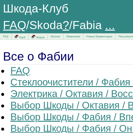
Шкода-Клуб
FAQ
/
Skoda
?
/Fabia
...
FAQ
Каталог
Изменения
Новые Комментарии
Пользоват
Клуб
Форум
Все о Фабии
FAQ
Стеклоочистители / Фабия
Электрика / Октавия / Во
Выбор Шкоды / Октавия / 
Выбор Шкоды / Фабия / Вп
Выбор Шкоды / Фабия / Он